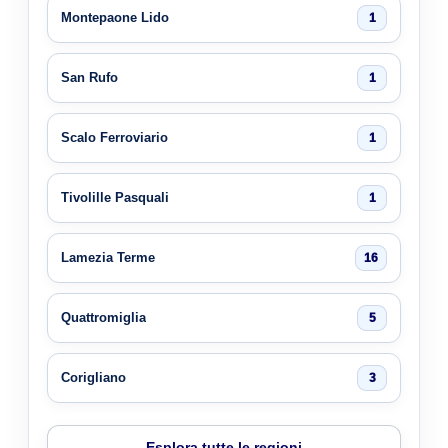
Montepaone Lido
1
San Rufo
1
Scalo Ferroviario
1
Tivolille Pasquali
1
Lamezia Terme
16
Quattromiglia
5
Corigliano
3
Esplora tutte le regioni