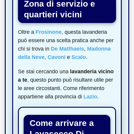
Zona di servizio e
quartieri vicini
Oltre a
Frosinone
, questa lavanderia
può essere una scelta pratica anche per
chi si trova in
De Matthaeis
,
Madonna
della Neve
,
Cavoni
e
Scalo
.
Se stai cercando una
lavanderia vicino
a te
, questo punto può risultare utile per
le aree circostanti. Come riferimento
appartiene alla provincia di
Lazio
.
Come arrivare a
Lavasecco Di