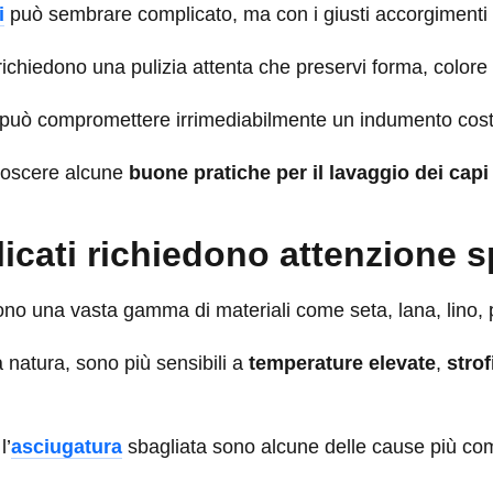
i
può sembrare complicato, ma con i giusti accorgimenti t
ti richiedono una pulizia attenta che preservi forma, color
 può compromettere irrimediabilmente un indumento costos
noscere alcune
buone pratiche per il lavaggio dei capi 
licati richiedono attenzione s
cludono una vasta gamma di materiali come seta, lana, lino
a natura, sono più sensibili a
temperature elevate
,
stro
l’
asciugatura
sbagliata sono alcune delle cause più co