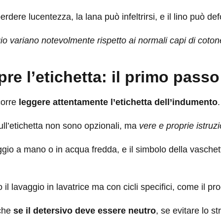
ere lucentezza, la lana può infeltrirsi, e il lino può defo
io variano notevolmente rispetto ai normali capi di cotone 
re l’etichetta: il primo pass
corre
leggere attentamente l’etichetta dell’indumento
.
 sull’etichetta non sono opzionali, ma
vere e proprie istruz
aggio a mano o in acqua fredda, e il simbolo della vasche
il lavaggio in lavatrice ma con cicli specifici, come il pr
nche
se il detersivo deve essere neutro
, se evitare lo st