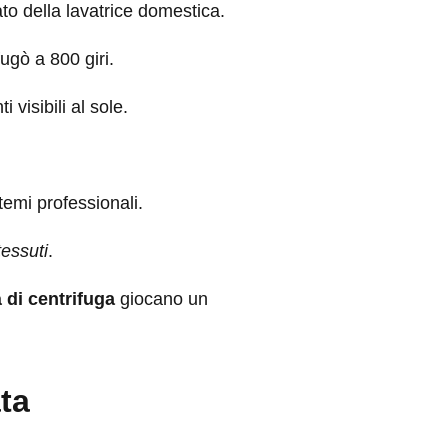
ato della lavatrice domestica.
ugò a 800 giri.
visibili al sole.
stemi professionali.
tessuti
.
à di centrifuga
giocano un
ta