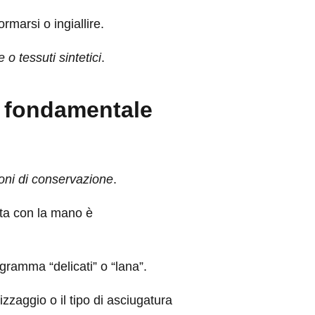
rmarsi o ingiallire.
o tessuti sintetici
.
o fondamentale
ioni di conservazione
.
tta con la mano è
ogramma “delicati” o “lana”.
rizzaggio o il tipo di asciugatura