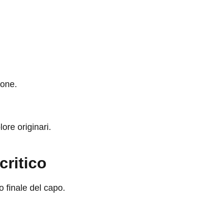
pone.
re originari.
critico
 finale del capo.