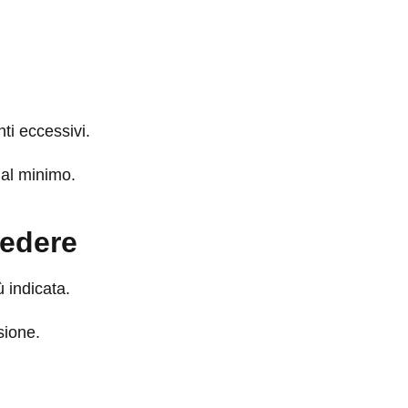
ti eccessivi.
 al minimo.
cedere
ù indicata.
sione.