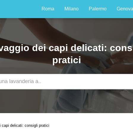
Roma
Milano
Palermo
Genov
vaggio dei capi delicati: consi
pratici
capi delicati: consigli pratici