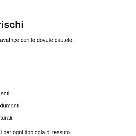
rischi
lavatrice con le dovute cautele.
enti.
indumenti.
urali.
 per ogni tipologia di tessuto.