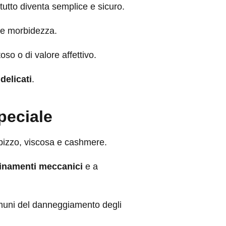
utto diventa semplice e sicuro.
e e morbidezza.
o o di valore affettivo.
delicati
.
peciale
, pizzo, viscosa e cashmere.
finamenti meccanici
e a
muni del danneggiamento degli