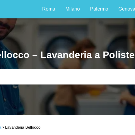
Roma
Milano
Palermo
Genov
llocco – Lavanderia a Polist
a
Lavanderia Bellocco