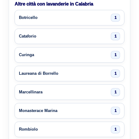
Altre città con lavanderie in Calabria
Botricello
1
Cataforio
1
Curinga
1
Laureana di Borrello
1
Marcellinara
1
Monasterace Marina
1
Rombiolo
1