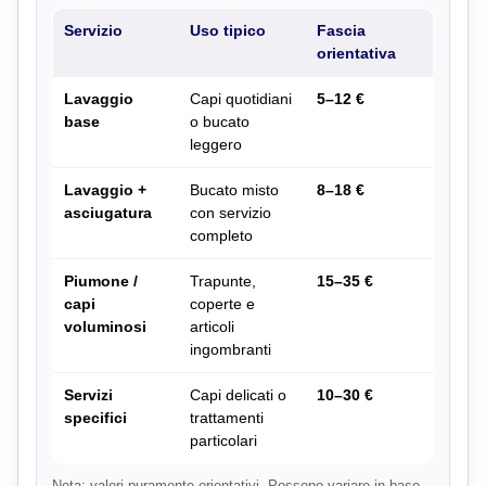
Servizio
Uso tipico
Fascia
orientativa
Lavaggio
Capi quotidiani
5–12 €
base
o bucato
leggero
Lavaggio +
Bucato misto
8–18 €
asciugatura
con servizio
completo
Piumone /
Trapunte,
15–35 €
capi
coperte e
voluminosi
articoli
ingombranti
Servizi
Capi delicati o
10–30 €
specifici
trattamenti
particolari
Nota: valori puramente orientativi. Possono variare in base