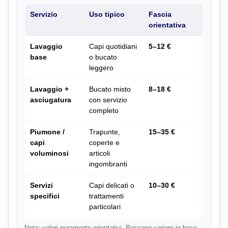
Servizio
Uso tipico
Fascia
orientativa
Lavaggio
Capi quotidiani
5–12 €
base
o bucato
leggero
Lavaggio +
Bucato misto
8–18 €
asciugatura
con servizio
completo
Piumone /
Trapunte,
15–35 €
capi
coperte e
voluminosi
articoli
ingombranti
Servizi
Capi delicati o
10–30 €
specifici
trattamenti
particolari
Nota: valori puramente orientativi. Possono variare in base