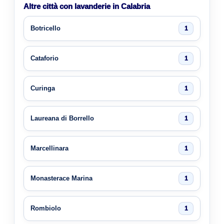
Altre città con lavanderie in Calabria
Botricello
1
Cataforio
1
Curinga
1
Laureana di Borrello
1
Marcellinara
1
Monasterace Marina
1
Rombiolo
1