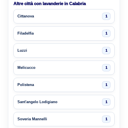
Altre città con lavanderie in Calabria
Cittanova
1
Filadelfia
1
Luzzi
1
Melicucco
1
Polistena
1
Sant'angelo Lodigiano
1
Soveria Mannelli
1