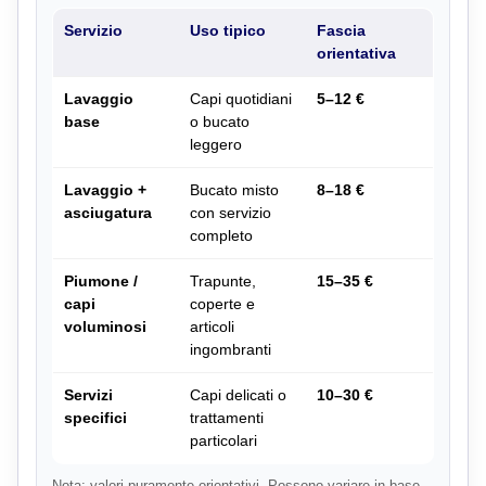
Servizio
Uso tipico
Fascia
orientativa
Lavaggio
Capi quotidiani
5–12 €
base
o bucato
leggero
Lavaggio +
Bucato misto
8–18 €
asciugatura
con servizio
completo
Piumone /
Trapunte,
15–35 €
capi
coperte e
voluminosi
articoli
ingombranti
Servizi
Capi delicati o
10–30 €
specifici
trattamenti
particolari
Nota: valori puramente orientativi. Possono variare in base