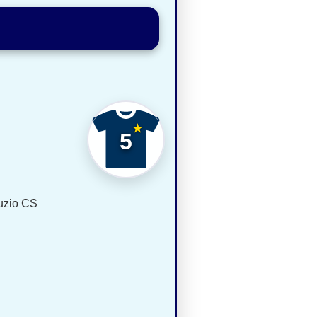
5
uzio CS