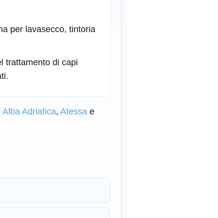
na per lavasecco, tintoria
l trattamento di capi
ti.
i
Alba Adriatica
,
Atessa
e