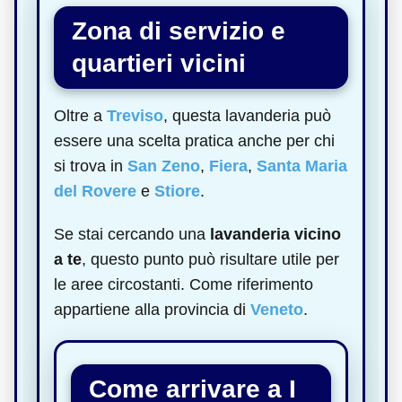
Zona di servizio e
quartieri vicini
Oltre a
Treviso
, questa lavanderia può
essere una scelta pratica anche per chi
si trova in
San Zeno
,
Fiera
,
Santa Maria
del Rovere
e
Stiore
.
Se stai cercando una
lavanderia vicino
a te
, questo punto può risultare utile per
le aree circostanti. Come riferimento
appartiene alla provincia di
Veneto
.
Come arrivare a I