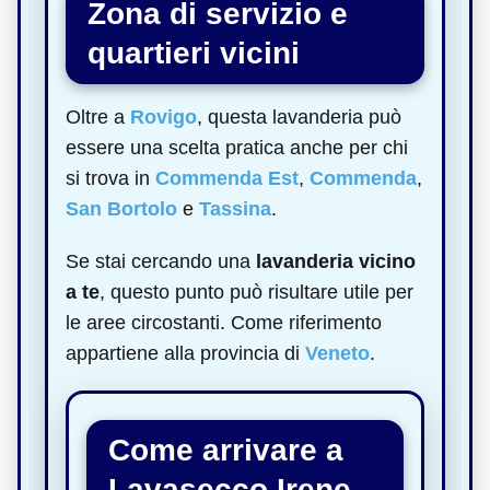
Zona di servizio e
quartieri vicini
Oltre a
Rovigo
, questa lavanderia può
essere una scelta pratica anche per chi
si trova in
Commenda Est
,
Commenda
,
San Bortolo
e
Tassina
.
Se stai cercando una
lavanderia vicino
a te
, questo punto può risultare utile per
le aree circostanti. Come riferimento
appartiene alla provincia di
Veneto
.
Come arrivare a
Lavasecco Irene