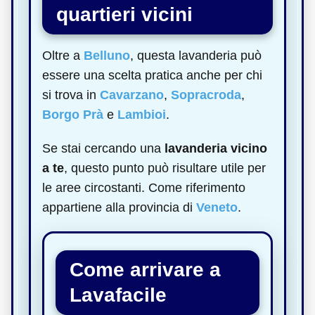
quartieri vicini
Oltre a
Belluno
, questa lavanderia può
essere una scelta pratica anche per chi
si trova in
Cavarzano
,
Sopracroda
,
Borgo Prà
e
Lambioi
.
Se stai cercando una
lavanderia vicino
a te
, questo punto può risultare utile per
le aree circostanti. Come riferimento
appartiene alla provincia di
Veneto
.
Come arrivare a
Lavafacile