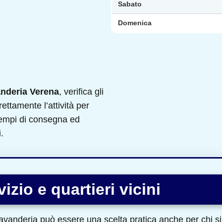
Sabato
Domenica
nderia Verena
, verifica gli
rettamente l’attività per
 tempi di consegna ed
.
izio e quartieri vicini
lavanderia può essere una scelta pratica anche per chi si