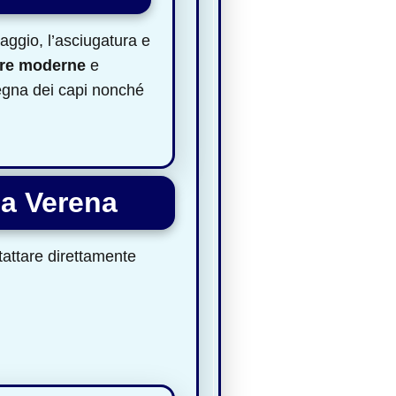
vaggio, l’asciugatura e
ure moderne
e
segna dei capi nonché
ia Verena
ntattare direttamente