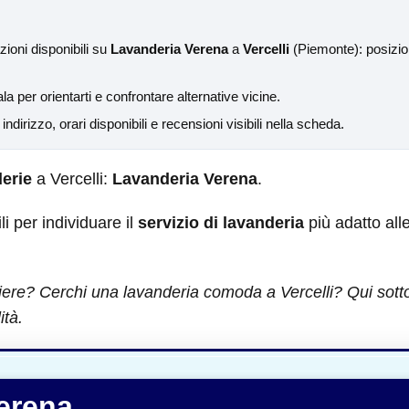
ioni disponibili su
Lavanderia Verena
a
Vercelli
(Piemonte): posizion
.
la per orientarti e confrontare alternative vicine.
a indirizzo, orari disponibili e recensioni visibili nella scheda.
erie
a Vercelli:
Lavanderia Verena
.
ili per individuare il
servizio di lavanderia
più adatto all
iere? Cerchi una lavanderia comoda a Vercelli? Qui sotto p
ità.
erena