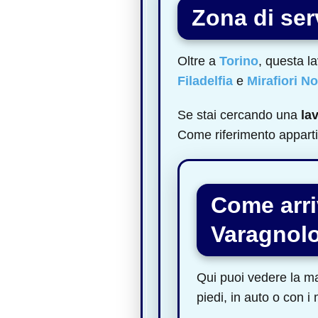
Zona di serv
Oltre a
Torino
, questa l
Filadelfia
e
Mirafiori N
Se stai cercando una
la
Come riferimento apparti
Come arri
Varagnolo
Qui puoi vedere la ma
piedi, in auto o con i