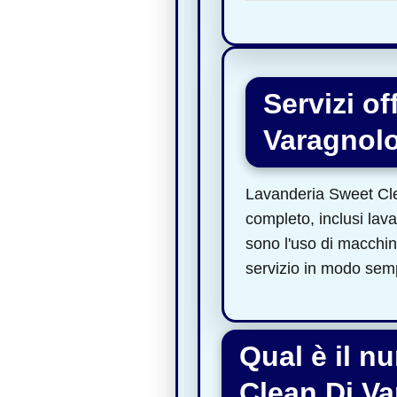
Servizi o
Varagnolo
Lavanderia Sweet Cle
completo, inclusi lava
sono l'uso di macchina
servizio in modo semp
Qual è il n
Clean Di Va