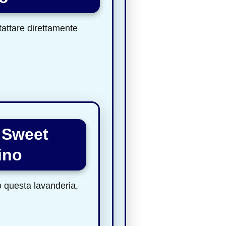
ntattare direttamente
 Sweet
ino
to questa lavanderia,