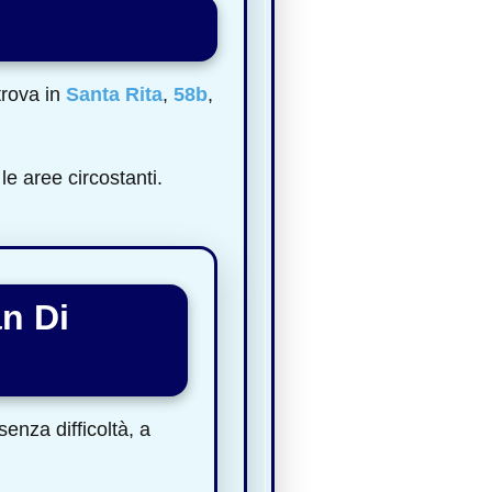
trova in
Santa Rita
,
58b
,
le aree circostanti.
n Di
enza difficoltà, a