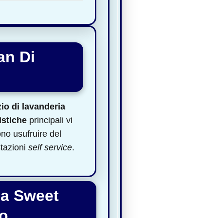
an Di
zio di lavanderia
istiche
principali vi
ono usufruire del
stazioni
self service
.
ia Sweet
no