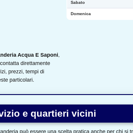
Sabato
Domenica
nderia Acqua E Saponi
,
 e contatta direttamente
izi, prezzi, tempi di
te particolari.
izio e quartieri vicini
vanderia può essere una scelta pratica anche per chi si t