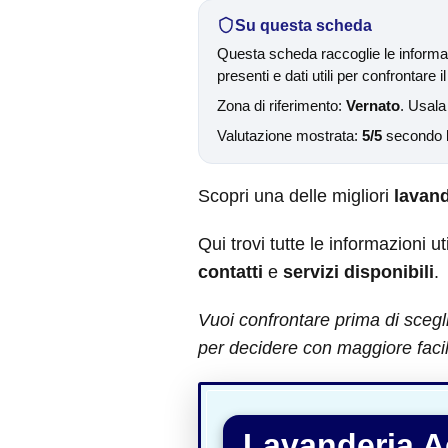
Su questa scheda
Questa scheda raccoglie le informaz
presenti e dati utili per confrontare il
Zona di riferimento:
Vernato
. Usala
Valutazione mostrata:
5/5
secondo le
Scopri una delle migliori
lavand
Qui trovi tutte le informazioni ut
contatti
e
servizi disponibili
.
Vuoi confrontare prima di scegl
per decidere con maggiore facil
Lavanderia A