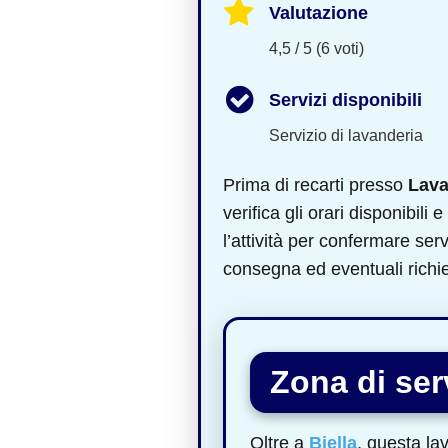
Valutazione
4,5 / 5 (6 voti)
Servizi disponibili
Servizio di lavanderia
Prima di recarti presso
Lava
verifica gli orari disponibili
l’attività per confermare serv
consegna ed eventuali richies
Zona di serv
Oltre a
Biella
, questa la