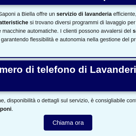
aponi a Biella offre un
servizio di lavanderia
efficiente
atteristiche
si trovano diversi programmi di lavaggio per va
are macchine automatiche. I clienti possono avvalersi del
s
 garantendo flessibilità e autonomia nella gestione del p
umero di telefono di Lavander
, disponibilità o dettagli sul servizio, è consigliabile co
aponi
.
Chiama ora