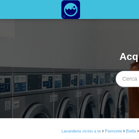
Acq
Lavanderia vicino a te
Piemonte
Biella