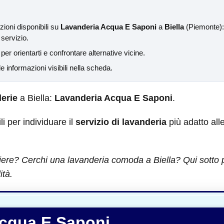
ioni disponibili su
Lavanderia Acqua E Saponi
a
Biella
(Piemonte): 
 servizio.
 per orientarti e confrontare alternative vicine.
 informazioni visibili nella scheda.
erie
a Biella:
Lavanderia Acqua E Saponi
.
ili per individuare il
servizio di lavanderia
più adatto all
iere? Cerchi una lavanderia comoda a Biella? Qui sotto pu
ità.
cqua E Saponi