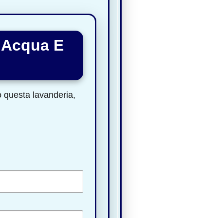
a Acqua E
to questa lavanderia,