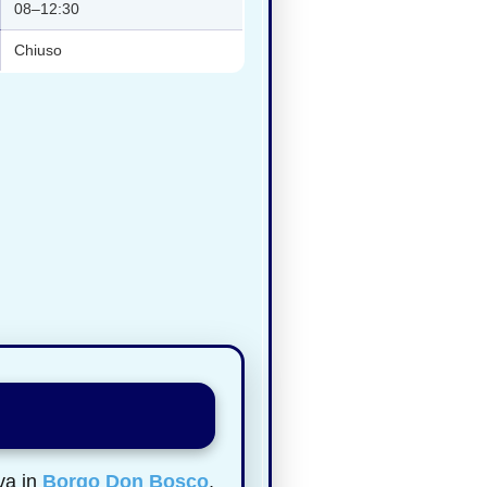
08–12:30
Chiuso
va in
Borgo Don Bosco
,