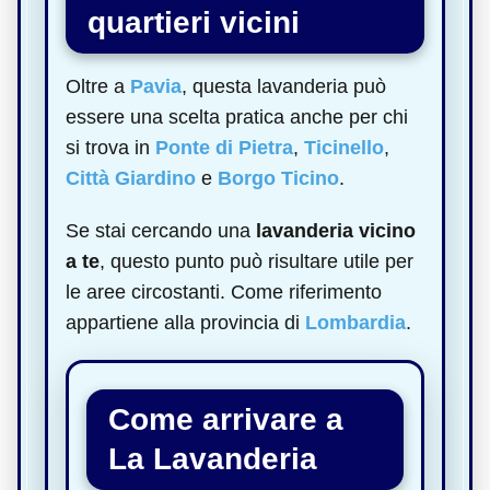
quartieri vicini
Oltre a
Pavia
, questa lavanderia può
essere una scelta pratica anche per chi
si trova in
Ponte di Pietra
,
Ticinello
,
Città Giardino
e
Borgo Ticino
.
Se stai cercando una
lavanderia vicino
a te
, questo punto può risultare utile per
le aree circostanti. Come riferimento
appartiene alla provincia di
Lombardia
.
Come arrivare a
La Lavanderia