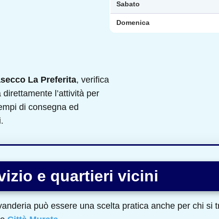
Sabato
Domenica
secco La Preferita
, verifica
a direttamente l’attività per
 tempi di consegna ed
.
izio e quartieri vicini
vanderia può essere una scelta pratica anche per chi si 