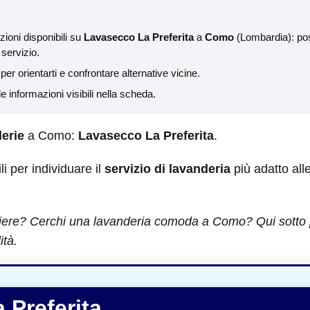
ioni disponibili su
Lavasecco La Preferita
a
Como
(Lombardia): pos
 servizio.
per orientarti e confrontare alternative vicine.
 informazioni visibili nella scheda.
erie
a Como:
Lavasecco La Preferita
.
ili per individuare il
servizio di lavanderia
più adatto all
iere? Cerchi una lavanderia comoda a Como? Qui sotto puo
ità.
 Preferita