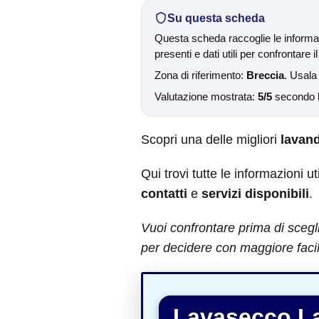
Su questa scheda
Questa scheda raccoglie le informaz
presenti e dati utili per confrontare il
Zona di riferimento:
Breccia
. Usala 
Valutazione mostrata:
5/5
secondo le
Scopri una delle migliori
lavand
Qui trovi tutte le informazioni ut
contatti
e
servizi disponibili
.
Vuoi confrontare prima di scegl
per decidere con maggiore facil
Lavasecco La