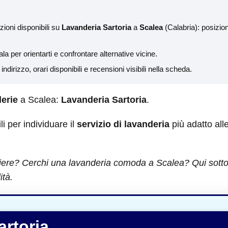
ioni disponibili su
Lavanderia Sartoria
a
Scalea
(Calabria): posizion
ala per orientarti e confrontare alternative vicine.
a indirizzo, orari disponibili e recensioni visibili nella scheda.
erie
a Scalea:
Lavanderia Sartoria
.
ili per individuare il
servizio di lavanderia
più adatto all
iere? Cerchi una lavanderia comoda a Scalea? Qui sotto p
ità.
artoria