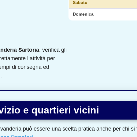
Sabato
Domenica
nderia Sartoria
, verifica gli
rettamente l’attività per
 tempi di consegna ed
.
izio e quartieri vicini
avanderia può essere una scelta pratica anche per chi si 