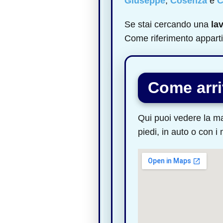
Giuseppe
,
Cosenza
e
C
Se stai cercando una
la
Come riferimento apparti
Come arri
Qui puoi vedere la ma
piedi, in auto o con i