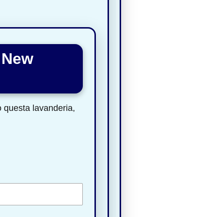
a New
to questa lavanderia,