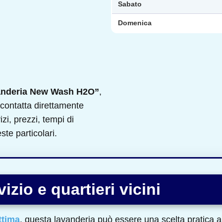
Sabato
Domenica
nderia New Wash H2O”
,
 e contatta direttamente
izi, prezzi, tempi di
te particolari.
izio e quartieri vicini
ttima
, questa lavanderia può essere una scelta pratica an