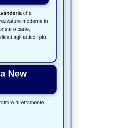
lavanderia
che
ttrezzature moderne in
onete o carte,
ati agli articoli più
ria New
ntattare direttamente