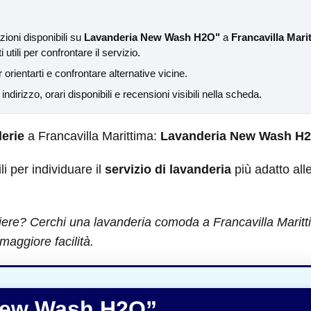
ioni disponibili su
Lavanderia New Wash H2O"
a
Francavilla Mari
 utili per confrontare il servizio.
 orientarti e confrontare alternative vicine.
a indirizzo, orari disponibili e recensioni visibili nella scheda.
erie
a Francavilla Marittima:
Lavanderia New Wash H
ili per individuare il
servizio di lavanderia
più adatto all
iere? Cerchi una lavanderia comoda a Francavilla Maritti
maggiore facilità.
New Wash H2O”