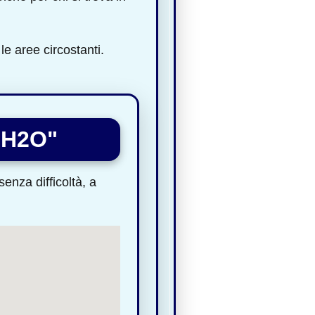
le aree circostanti.
 H2O"
enza difficoltà, a