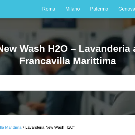
Roma
Milano
Palermo
Genov
New Wash H2O – Lavanderia 
Francavilla Marittima
lla Marittima
Lavanderia New Wash H2O"