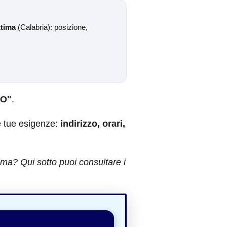
ttima
(Calabria): posizione,
2O"
.
e tue esigenze:
indirizzo, orari,
ma? Qui sotto puoi consultare i