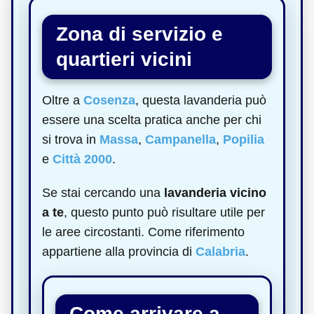
Zona di servizio e
quartieri vicini
Oltre a
Cosenza
, questa lavanderia può
essere una scelta pratica anche per chi
si trova in
Massa
,
Campanella
,
Popilia
e
Città 2000
.
Se stai cercando una
lavanderia vicino
a te
, questo punto può risultare utile per
le aree circostanti. Come riferimento
appartiene alla provincia di
Calabria
.
Come arrivare a